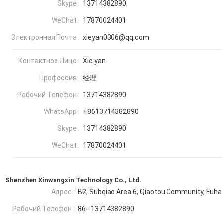
Skype :
13714382890
WeChat :
17870024401
Электронная Почта :
xieyan0306@qq.com
Контактное Лицо :
Xie yan
Профессия :
经理
Рабочий Телефон :
13714382890
WhatsApp :
+8613714382890
Skype :
13714382890
WeChat :
17870024401
Shenzhen Xinwangxin Technology Co., Ltd.
Адрес :
B2, Subqiao Area 6, Qiaotou Community, Fuhai 
Рабочий Телефон :
86--13714382890