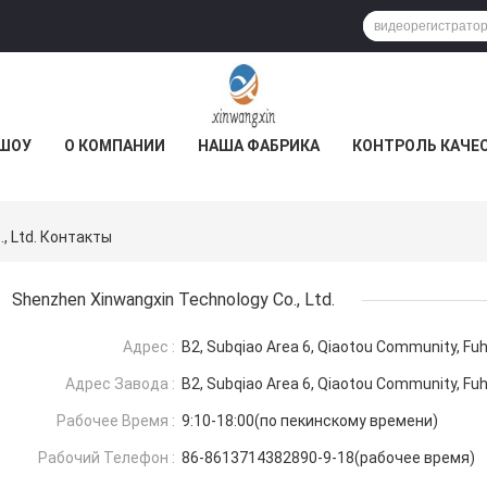
 ШОУ
О КОМПАНИИ
НАША ФАБРИКА
КОНТРОЛЬ КАЧЕ
, Ltd. Контакты
Shenzhen Xinwangxin Technology Co., Ltd.
Адрес :
B2, Subqiao Area 6, Qiaotou Community, Fuh
Адрес Завода :
B2, Subqiao Area 6, Qiaotou Community, Fuh
Рабочее Время :
9:10-18:00(по пекинскому времени)
Рабочий Телефон :
86-8613714382890-9-18(рабочее время)