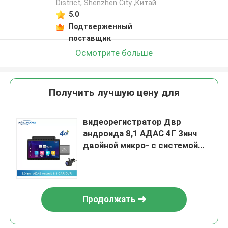
District, Shenzhen City ,Китай
5.0
Подтверженный
поставщик
Осмотрите больше
Получить лучшую цену для
видеорегистратор Двр
андроида 8,1 АДАС 4Г 3инч
двойной микро- с системой
ДВР 128Г 24Х
Продолжать