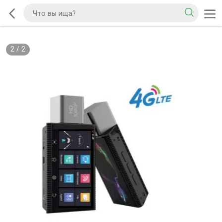
2
/
2