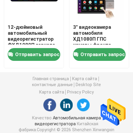
Автомобильный видеорегистратор 4G
12-дюймовый
3" видеокамера
автомобильный
автомобиля
Видеорегистратор Blackbox DVR
видеорегистратор
ХД1080П ГПС
ФХД1080П зеркало
камеры фронта
заднего вида АДАС
камеры андроида
GPS-видеорегистратор 4K
Отправить запрос
Отправить запрос
4Г навигация 32ГБ
8.1 4Г Двр
ГПС автомобиля
Автомобильная видеокамера FHD 1080P
Главная страница
Карта сайта
контактные данные
Desktop Site
Черный ящик DVR Full HD 1080P
Карта сайта
Privacy Policy
Видеорегистратор
Качество
Автомобильная камера
видеорегистратора
Китайская
Видеорегистратор WI-FI GPS
фабрика.Copyright © 2026 Shenzhen Xinwangxin