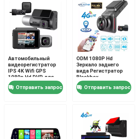
О Компании
Наша фабрика
контроль качества
Автомобильный
ODM 1080P Hd
видеорегистратор
Зеркало заднего
IPS 4K Wifi GPS
вида Регистратор
контактные данные
1080p Hd DVR для
Blackbox
передней и задней
Автомобильная
Отправить запрос
Отправить запрос
части салона
камера 4G
Новости
Все случаи
Автомобильная камера видеорегистратора