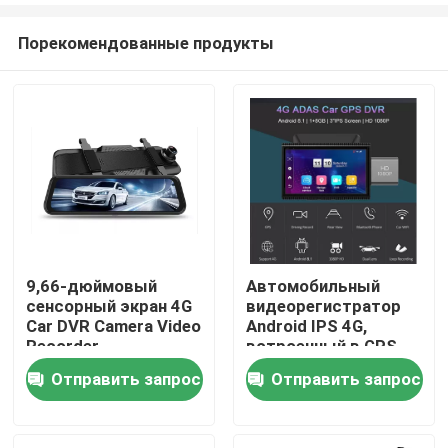
Порекомендованные продукты
9,66-дюймовый
Автомобильный
сенсорный экран 4G
видеорегистратор
Главная страница
Car DVR Camera Video
Android IPS 4G,
Recorder
встроенный в GPS-
навигатор, WIFI,
Отправить запрос
Отправить запрос
Продукция
удаленный
видеорегистратор
VR - шоу