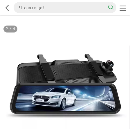
2
/
4