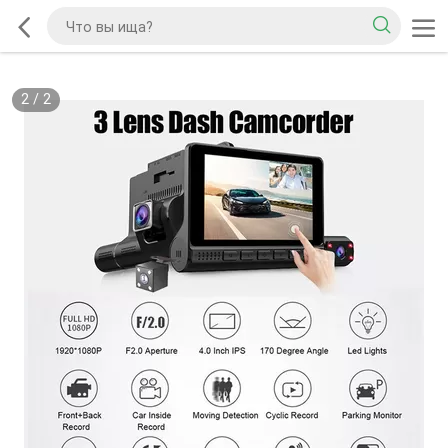
2
/
2