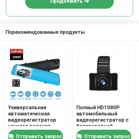
Продолжать
Порекомендованные продукты
Дома
Универсальная
Полный HD1080P
автоматическая
автомобильный
О Компании
видеорегистратор
видеорегистратор с
ночного видения
беспроводной
тахограф HD камера
задней камерой 3
Отправить запрос
Отправить запрос
Контакты
1080p 4,2 дюйма
дюйма