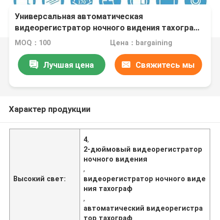
Универсальная автоматическая
видеорегистратор ночного видения тахограф
HD камера 1080p 4,2 дюйма
MOQ：100
Цена：bargaining
Лучшая цена
Свяжитесь мы
Характер продукции
4
,
2-дюймовый видеорегистратор
ночного видения
,
Высокий свет:
видеорегистратор ночного виде
ния тахограф
,
автоматический видеорегистра
тор тахограф