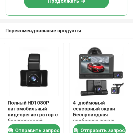
Продолжать
Порекомендованные продукты
Дома
Полный HD1080P
4-дюймовый
автомобильный
сенсорный экран
О Компании
видеорегистратор с
Беспроводная
беспроводной
приборная панель
задней камерой 3
Камера Приборная
Отправить запрос
Отправить запрос
Контакты
дюйма
панель