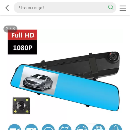
2
/
3