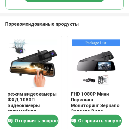
Порекомендованные продукты
Дома
режим видеокамеры
FHD 1080P Мини
ФХД 1080П
Парковка
видеокамеры
Мониторинг Зеркало
О Компании
автомобиля
Заднего Вида
голосового
Автомобильный
Отправить запрос
Отправить запрос
управления 32ГБ
Регистратор
Контакты
стоянка ИП57
Двойной Объектив