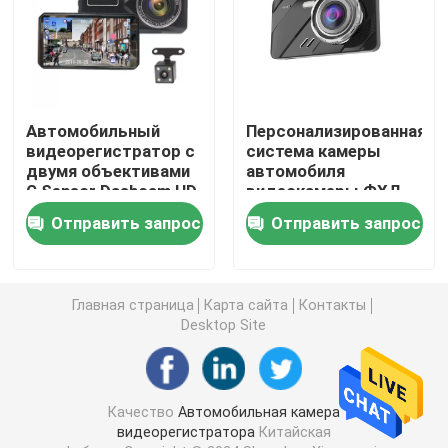
Черный ящик DVR Full HD 1080P
Видеорегистратор
Автомобильный
Персонализированная
видеорегистратор с
система камеры
двумя объективами
автомобиля
Видеорегистратор WI-FI GPS
G Sensor Dashcam HD
видеокамеры ФХД
Автомобильная
1080П автомобиля с
Отправить запрос
Отправить запрос
камера Вождение
ДВР
Видеорегистратор с активацией движения
видеорегистратора
OEM
GPS-камера приборной панели
Главная страница
Карта сайта
Контакты
Desktop Site
Беспроводная камера приборной панели
Качество
Автомобильная камера
Видеорегистратор, установленный на приборной па
видеорегистратора
Китайская