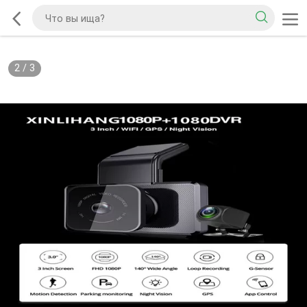
2
/
3