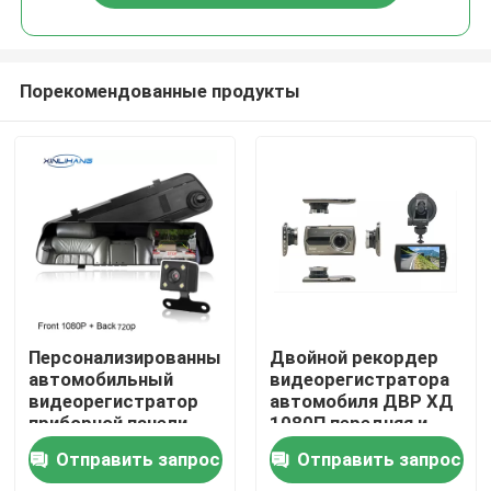
Порекомендованные продукты
Дома
Персонализированный
Двойной рекордер
автомобильный
видеорегистратора
видеорегистратор
автомобиля ДВР ХД
О Компании
приборной панели
1080П передняя и
IPS Dashcam 1080P
задняя камера
Отправить запрос
Отправить запрос
DVR
экрана ИПС 4
Контакты
дюймов