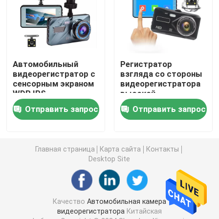
Черный ящик DVR Full HD 1080P
Видеорегистратор
Автомобильный
Регистратор
видеорегистратор с
взгляда со стороны
сенсорным экраном
видеорегистратора
Видеорегистратор WI-FI GPS
WDR IPS,
высокой
видеорегистратор,
чувствительности
Отправить запрос
Отправить запрос
черный ящик,
1080п полного ХД
Видеорегистратор с активацией движения
двойной объектив
ОДМ с датчиком
КМОП
GPS-камера приборной панели
Главная страница
Карта сайта
Контакты
Desktop Site
Беспроводная камера приборной панели
Качество
Автомобильная камера
Видеорегистратор, установленный на приборной па
видеорегистратора
Китайская