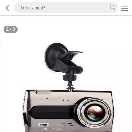
2
/
3