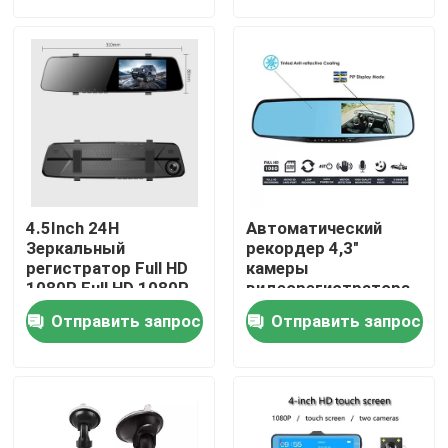
Продукция
VR - шоу
Автомобильная камера видеорегистратора
4.5Inch 24H
Автоматический
Автомобильный видеорегистратор 4G
Зеркальный
рекордер 4,3"
регистратор Full HD
камеры
1080P Full HD 1080P
видеорегистратора
для автомобилей
ЛКД ФХД 1080п
Видеорегистратор Blackbox DVR
Отправить запрос
Отправить запрос
передний и задний
датчик ДВР ГК1054
GPS-видеорегистратор 4K
Автомобильная видеокамера FHD 1080P