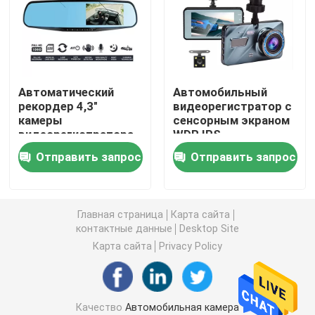
Автомобильный видеорегистратор 4G
Видеорегистратор Blackbox DVR
Автоматический
Автомобильный
рекордер 4,3"
видеорегистратор с
камеры
сенсорным экраном
GPS-видеорегистратор 4K
видеорегистратора
WDR IPS,
ЛКД ФХД 1080п
видеорегистратор,
Отправить запрос
Отправить запрос
передний и задний
черный ящик,
Автомобильная видеокамера FHD 1080P
датчик ДВР ГК1054
двойной объектив
Черный ящик DVR Full HD 1080P
Главная страница
Карта сайта
контактные данные
Desktop Site
Карта сайта
Privacy Policy
Видеорегистратор
Видеорегистратор WI-FI GPS
Качество
Автомобильная камера