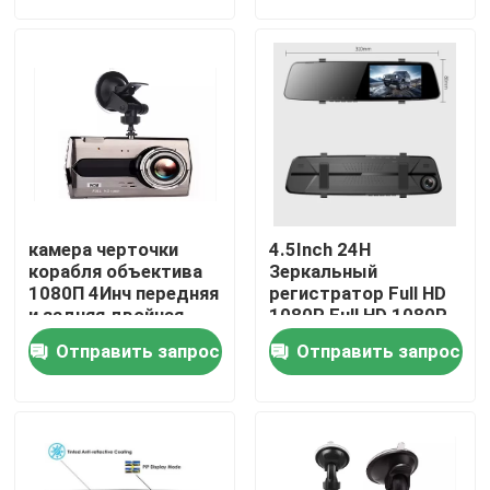
О Компании
Наша фабрика
контроль качества
камера черточки
4.5Inch 24H
контактные данные
корабля объектива
Зеркальный
1080П 4Инч передняя
регистратор Full HD
и задняя двойная
1080P Full HD 1080P
для внутри
для автомобилей
Новости
Отправить запрос
Отправить запрос
автомобиля
Все случаи
Автомобильная камера видеорегистратора