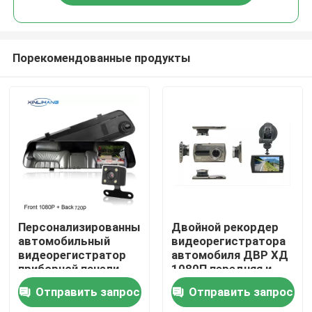
Порекомендованные продукты
Главная страница
Персонализированный
Двойной рекордер
автомобильный
видеорегистратора
видеорегистратор
автомобиля ДВР ХД
Продукция
приборной панели
1080П передняя и
IPS Dashcam 1080P
задняя камера
Отправить запрос
Отправить запрос
DVR
экрана ИПС 4
VR - шоу
дюймов