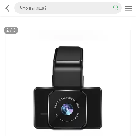
2
/
3