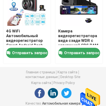
Автомобильный видеорегистратор 4G
Видеорегистратор Blackbox DVR
4G WiFi
Камера
Автомобильный
видеорегистратора
видеорегистратор
вида сзади WDR с
GPS-видеорегистратор 4K
Smart Android Dash
навигацией GPS RAM
Cam GPS с
32G ROM Android 8,1
Отправить запрос
Отправить запрос
поддержкой заднего
2G 2G спидометра
Автомобильная видеокамера FHD 1080P
вида Управление APP
Черный ящик DVR Full HD 1080P
Главная страница
Карта сайта
контактные данные
Desktop Site
Карта сайта
Privacy Policy
Видеорегистратор
Видеорегистратор WI-FI GPS
Качество
Автомобильная камера