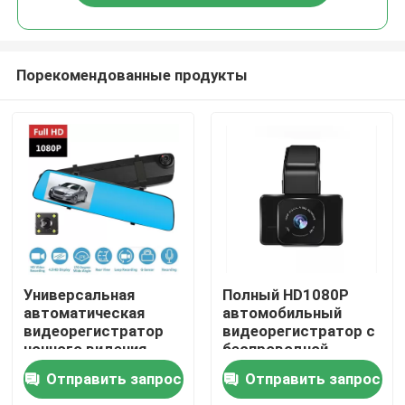
Порекомендованные продукты
Главная страница
Универсальная
Полный HD1080P
автоматическая
автомобильный
видеорегистратор
видеорегистратор с
Продукция
ночного видения
беспроводной
тахограф HD камера
задней камерой 3
Отправить запрос
Отправить запрос
1080p 4,2 дюйма
дюйма
VR - шоу